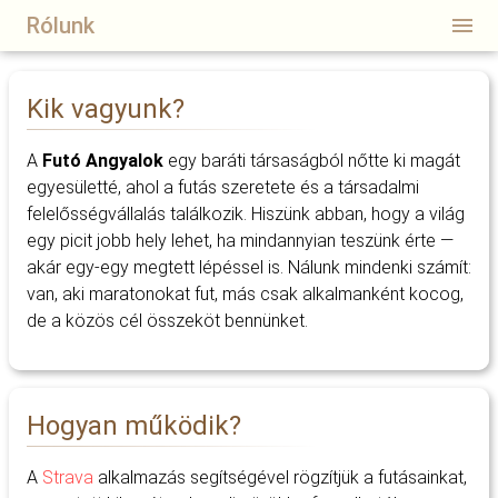
Rólunk
Kik vagyunk?
A
Futó Angyalok
egy baráti társaságból nőtte ki magát
egyesületté, ahol a futás szeretete és a társadalmi
felelősségvállalás találkozik. Hiszünk abban, hogy a világ
egy picit jobb hely lehet, ha mindannyian teszünk érte —
akár egy-egy megtett lépéssel is. Nálunk mindenki számít:
van, aki maratonokat fut, más csak alkalmanként kocog,
de a közös cél összeköt bennünket.
Hogyan működik?
A
Strava
alkalmazás segítségével rögzítjük a futásainkat,