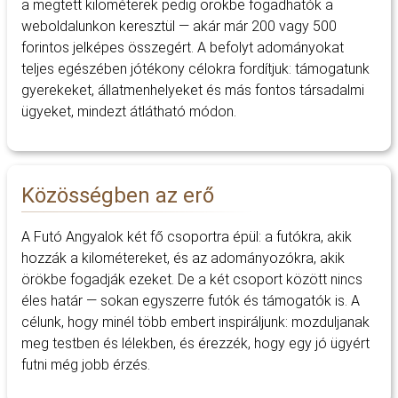
a megtett kilométerek pedig örökbe fogadhatók a
weboldalunkon keresztül — akár már 200 vagy 500
forintos jelképes összegért. A befolyt adományokat
teljes egészében jótékony célokra fordítjuk: támogatunk
gyerekeket, állatmenhelyeket és más fontos társadalmi
ügyeket, mindezt átlátható módon.
Közösségben az erő
A Futó Angyalok két fő csoportra épül: a futókra, akik
hozzák a kilométereket, és az adományozókra, akik
örökbe fogadják ezeket. De a két csoport között nincs
éles határ — sokan egyszerre futók és támogatók is. A
célunk, hogy minél több embert inspiráljunk: mozduljanak
meg testben és lélekben, és érezzék, hogy egy jó ügyért
futni még jobb érzés.